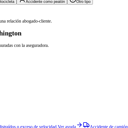
tocicleta
Accidente como peatón
Otro tipo
una relación abogado-cliente.
hington
esuradas con la aseguradora.
istraídos o exceso de velocidad.
Ver ayuda
Accidente de camión