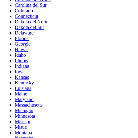
Carolina del Sur
Colorado
Connecticut
Dakota del Norte
Dakota del Sur
Delaware
Florida
Georgia
Hawái
Idaho
Illinois
Indiana
Iowa
Kansas
Kentucky
Luisiana
Maine
Maryland
Massachusetts
Michigan
Minnesota
Misisipi
Misuri
Montana