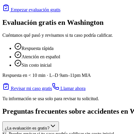
Empezar evaluación gratis
Evaluación gratis en
Washington
Cuéntanos qué pasó y revisamos si tu caso podría calificar.
Respuesta rápida
Atención en español
Sin costo inicial
Respuesta en < 10 min ·
L–D 9am–11pm
MIA
Revisar mi caso gratis
Llamar ahora
Tu información se usa solo para revisar tu solicitud.
Preguntas frecuentes sobre accidentes en
W
¿La evaluación es gratis?
Sí. Puedes revisar si tu caso podría calificar sin costo inicial.