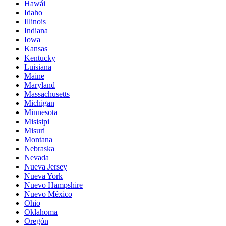
Hawái
Idaho
Illinois
Indiana
Iowa
Kansas
Kentucky
Luisiana
Maine
Maryland
Massachusetts
Michigan
Minnesota
Misisipi
Misuri
Montana
Nebraska
Nevada
Nueva Jersey
Nueva York
Nuevo Hampshire
Nuevo México
Ohio
Oklahoma
Oregón