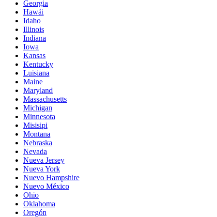
Georgia
Hawái
Idaho
Illinois
Indiana
Iowa
Kansas
Kentucky
Luisiana
Maine
Maryland
Massachusetts
Michigan
Minnesota
Misisipi
Montana
Nebraska
Nevada
Nueva Jersey
Nueva York
Nuevo Hampshire
Nuevo México
Ohio
Oklahoma
Oregón