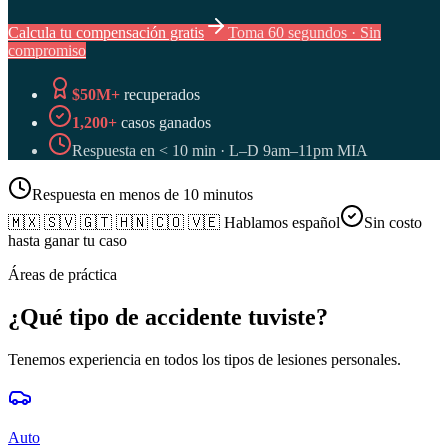
Calcula tu compensación gratis
Toma 60 segundos · Sin
compromiso
$50M+
recuperados
1,200+
casos ganados
Respuesta en < 10 min · L–D 9am–11pm MIA
Respuesta en menos de 10 minutos
🇲🇽 🇸🇻 🇬🇹 🇭🇳 🇨🇴 🇻🇪
Hablamos español
Sin costo
hasta ganar tu caso
Áreas de práctica
¿Qué tipo de accidente tuviste?
Tenemos experiencia en todos los tipos de lesiones personales.
Auto