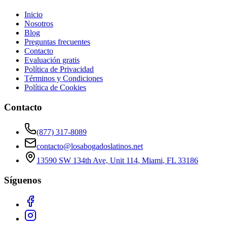
Inicio
Nosotros
Blog
Preguntas frecuentes
Contacto
Evaluación gratis
Política de Privacidad
Términos y Condiciones
Política de Cookies
Contacto
(877) 317-8089
contacto@losabogadoslatinos.net
13590 SW 134th Ave, Unit 114
,
Miami
,
FL
33186
Síguenos