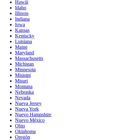
Hawái
Idaho
Illinois
Indiana
Iowa
Kansas
Kentucky
Luisiana
Maine
Maryland
Massachusetts
Michigan
Minnesota
Misisipi
Misuri
Montana
Nebraska
Nevada
Nueva Jersey
Nueva York
Nuevo Hampshire
Nuevo México
Ohio
Oklahoma
Oregón