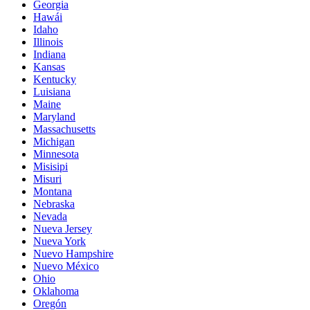
Georgia
Hawái
Idaho
Illinois
Indiana
Kansas
Kentucky
Luisiana
Maine
Maryland
Massachusetts
Michigan
Minnesota
Misisipi
Misuri
Montana
Nebraska
Nevada
Nueva Jersey
Nueva York
Nuevo Hampshire
Nuevo México
Ohio
Oklahoma
Oregón