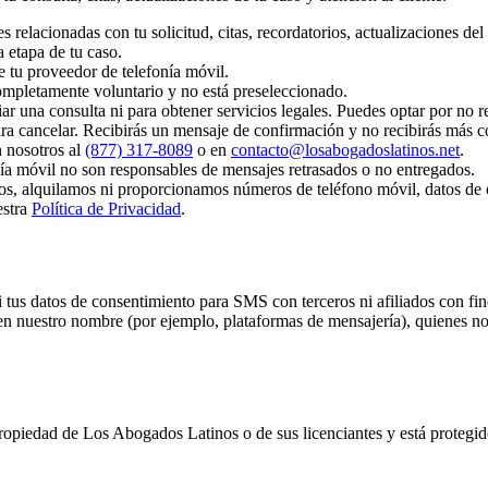
elacionadas con tu solicitud, citas, recordatorios, actualizaciones del e
 etapa de tu caso.
e tu proveedor de telefonía móvil.
mpletamente voluntario y no está preseleccionado.
r una consulta ni para obtener servicios legales. Puedes optar por no r
ra cancelar. Recibirás un mensaje de confirmación y no recibirás más
 nosotros al
(877) 317-8089
o en
contacto@losabogadoslatinos.net
.
ía móvil no son responsables de mensajes retrasados o no entregados.
, alquilamos ni proporcionamos números de teléfono móvil, datos de o
stra
Política de Privacidad
.
 tus datos de consentimiento para SMS con terceros ni afiliados con f
 nuestro nombre (por ejemplo, plataformas de mensajería), quienes no la
propiedad de
Los Abogados Latinos
o de sus licenciantes y está protegid