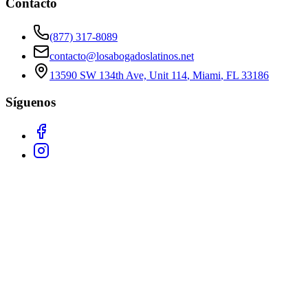
Contacto
(877) 317-8089
contacto@losabogadoslatinos.net
13590 SW 134th Ave, Unit 114
,
Miami
,
FL
33186
Síguenos