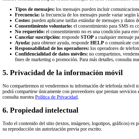
Tipos de mensajes:
los mensajes pueden incluir comunicaciones r
Frecuencia:
la frecuencia de los mensajes puede variar según la
Costos:
pueden aplicarse tarifas estándar de mensajes y datos d
Consentimiento voluntario:
el consentimiento para SMS es co
No requerido:
el consentimiento no es una condición para envia
Cancelar suscripción:
responde
STOP
a cualquier mensaje pa
Ayuda:
para obtener ayuda, responde
HELP
o comunícate con
Responsabilidad de los operadores:
los operadores de telefon
Confidencialidad de datos móviles:
no compartimos, vendemos
fines de marketing o promoción. Para más detalles, consulta nue
5. Privacidad de la información móvil
No compartiremos ni venderemos tu información de telefonía móvil ni
podrá compartirse únicamente con proveedores que prestan servicios en
consulta nuestra
Política de Privacidad
.
6. Propiedad intelectual
Todo el contenido del sitio (textos, imágenes, logotipos, gráficos) es 
su reproducción sin autorización previa por escrito.