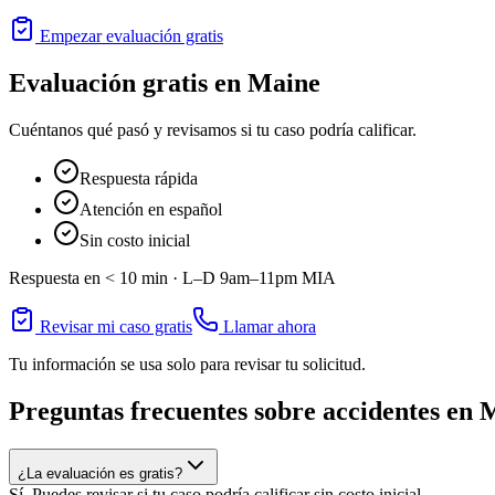
Empezar evaluación gratis
Evaluación gratis en
Maine
Cuéntanos qué pasó y revisamos si tu caso podría calificar.
Respuesta rápida
Atención en español
Sin costo inicial
Respuesta en < 10 min ·
L–D 9am–11pm
MIA
Revisar mi caso gratis
Llamar ahora
Tu información se usa solo para revisar tu solicitud.
Preguntas frecuentes sobre accidentes en
M
¿La evaluación es gratis?
Sí. Puedes revisar si tu caso podría calificar sin costo inicial.