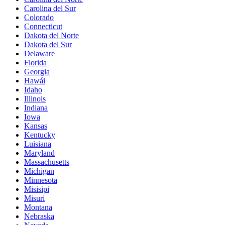
Carolina del Sur
Colorado
Connecticut
Dakota del Norte
Dakota del Sur
Delaware
Florida
Georgia
Hawái
Idaho
Illinois
Indiana
Iowa
Kansas
Kentucky
Luisiana
Maryland
Massachusetts
Michigan
Minnesota
Misisipi
Misuri
Montana
Nebraska