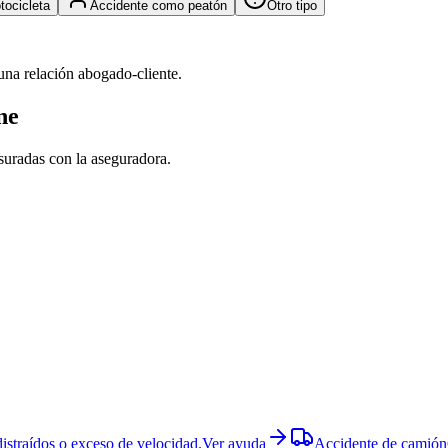
tocicleta
Accidente como peatón
Otro tipo
una relación abogado-cliente.
ne
esuradas con la aseguradora.
istraídos o exceso de velocidad.
Ver ayuda
Accidente de camión