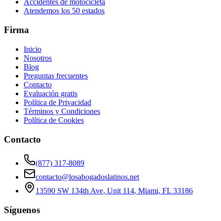
Accidentes de motocicleta
Atendemos los 50 estados
Firma
Inicio
Nosotros
Blog
Preguntas frecuentes
Contacto
Evaluación gratis
Política de Privacidad
Términos y Condiciones
Política de Cookies
Contacto
(877) 317-8089
contacto@losabogadoslatinos.net
13590 SW 134th Ave, Unit 114
,
Miami
,
FL
33186
Síguenos