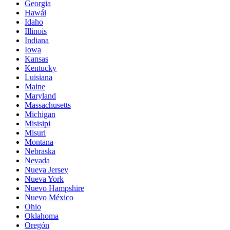
Georgia
Hawái
Idaho
Illinois
Indiana
Iowa
Kansas
Kentucky
Luisiana
Maine
Maryland
Massachusetts
Michigan
Misisipi
Misuri
Montana
Nebraska
Nevada
Nueva Jersey
Nueva York
Nuevo Hampshire
Nuevo México
Ohio
Oklahoma
Oregón