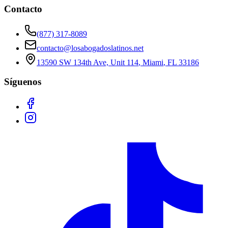
Contacto
(877) 317-8089
contacto@losabogadoslatinos.net
13590 SW 134th Ave, Unit 114
,
Miami
,
FL
33186
Síguenos