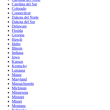
Carolina del Sur
Colorado
Connecticut
Dakota del Norte
Dakota del Sur
Delaware
Florida
Georgia
Hawái
Idaho
Illinois
Indiana
Iowa
Kansas
Kentucky
Luisiana
Maine
Maryland
Massachusetts
Michigan
Minnesota
Misisipi
Misuri
Montana