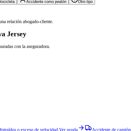
tocicleta
Accidente como peatón
Otro tipo
una relación abogado-cliente.
a Jersey
esuradas con la aseguradora.
istraídos o exceso de velocidad.
Ver ayuda
Accidente de camión