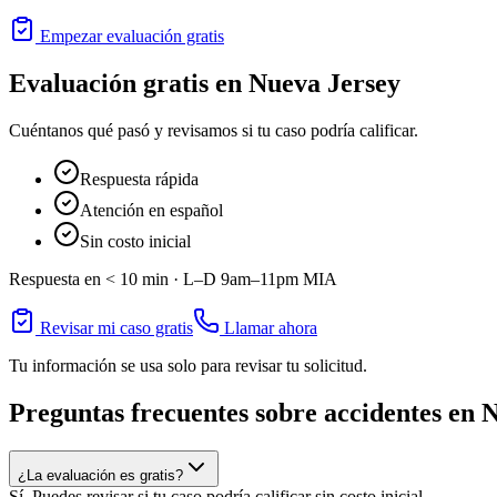
Empezar evaluación gratis
Evaluación gratis en
Nueva Jersey
Cuéntanos qué pasó y revisamos si tu caso podría calificar.
Respuesta rápida
Atención en español
Sin costo inicial
Respuesta en < 10 min ·
L–D 9am–11pm
MIA
Revisar mi caso gratis
Llamar ahora
Tu información se usa solo para revisar tu solicitud.
Preguntas frecuentes sobre accidentes en
N
¿La evaluación es gratis?
Sí. Puedes revisar si tu caso podría calificar sin costo inicial.