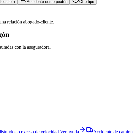
tocicleta
Accidente como peatón
Otro tipo
una relación abogado-cliente.
gón
esuradas con la aseguradora.
istraídos o exceso de velocidad.
Ver ayuda
Accidente de camión