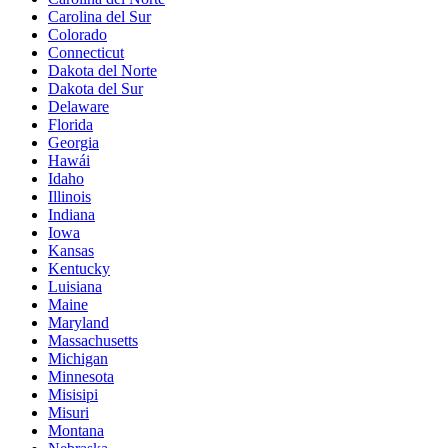
Carolina del Sur
Colorado
Connecticut
Dakota del Norte
Dakota del Sur
Delaware
Florida
Georgia
Hawái
Idaho
Illinois
Indiana
Iowa
Kansas
Kentucky
Luisiana
Maine
Maryland
Massachusetts
Michigan
Minnesota
Misisipi
Misuri
Montana