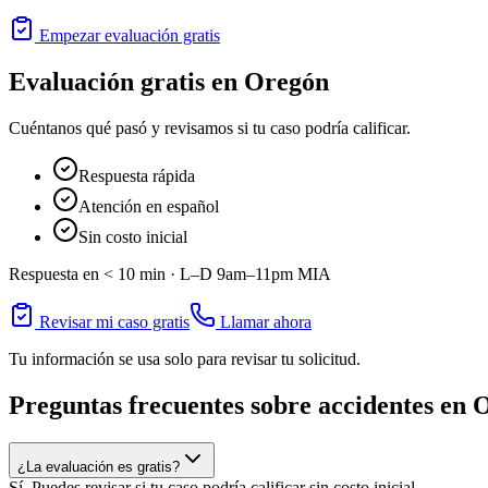
Empezar evaluación gratis
Evaluación gratis en
Oregón
Cuéntanos qué pasó y revisamos si tu caso podría calificar.
Respuesta rápida
Atención en español
Sin costo inicial
Respuesta en < 10 min ·
L–D 9am–11pm
MIA
Revisar mi caso gratis
Llamar ahora
Tu información se usa solo para revisar tu solicitud.
Preguntas frecuentes sobre accidentes en
O
¿La evaluación es gratis?
Sí. Puedes revisar si tu caso podría calificar sin costo inicial.