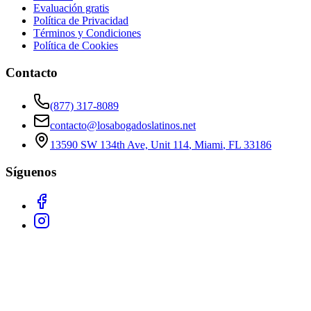
Evaluación gratis
Política de Privacidad
Términos y Condiciones
Política de Cookies
Contacto
(877) 317-8089
contacto@losabogadoslatinos.net
13590 SW 134th Ave, Unit 114
,
Miami
,
FL
33186
Síguenos