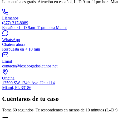
La consulta es gratis. Atención en español, L–D 9am–11pm hora Mia
Llámanos
(877) 317-8089
Español · L–D 9am–11pm hora Miami
WhatsApp
Chatear ahora
Respuesta en < 10 min
Email
contacto@losabogadoslatinos.net
Oficina
13590 SW 134th Ave, Unit 114
Miami
,
FL
33186
Cuéntanos de tu caso
Toma 60 segundos. Te respondemos en menos de 10 minutos (L–D 