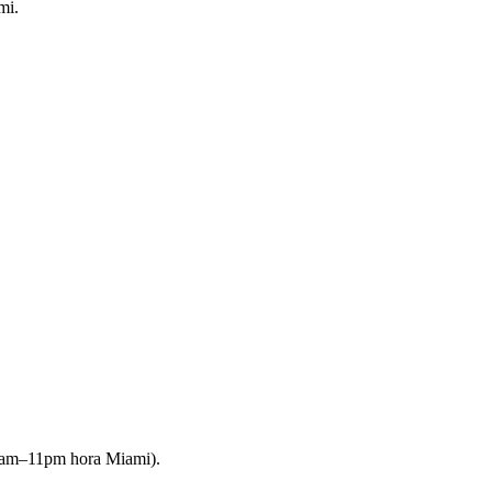
mi.
9am–11pm hora Miami).