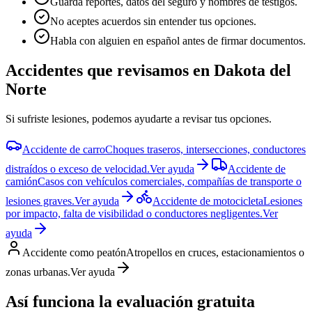
Guarda reportes, datos del seguro y nombres de testigos.
No aceptes acuerdos sin entender tus opciones.
Habla con alguien en español antes de firmar documentos.
Accidentes que revisamos en
Dakota del
Norte
Si sufriste lesiones, podemos ayudarte a revisar tus opciones.
Accidente de carro
Choques traseros, intersecciones, conductores
distraídos o exceso de velocidad.
Ver ayuda
Accidente de
camión
Casos con vehículos comerciales, compañías de transporte o
lesiones graves.
Ver ayuda
Accidente de motocicleta
Lesiones
por impacto, falta de visibilidad o conductores negligentes.
Ver
ayuda
Accidente como peatón
Atropellos en cruces, estacionamientos o
zonas urbanas.
Ver ayuda
Así funciona la evaluación gratuita