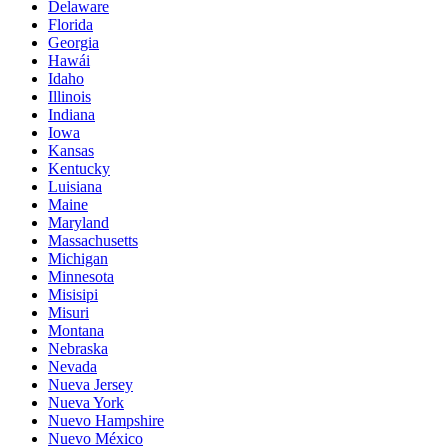
Delaware
Florida
Georgia
Hawái
Idaho
Illinois
Indiana
Iowa
Kansas
Kentucky
Luisiana
Maine
Maryland
Massachusetts
Michigan
Minnesota
Misisipi
Misuri
Montana
Nebraska
Nevada
Nueva Jersey
Nueva York
Nuevo Hampshire
Nuevo México