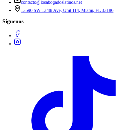
contacto@losabogadoslatinos.net
13590 SW 134th Ave, Unit 114
,
Miami
,
FL
33186
Síguenos