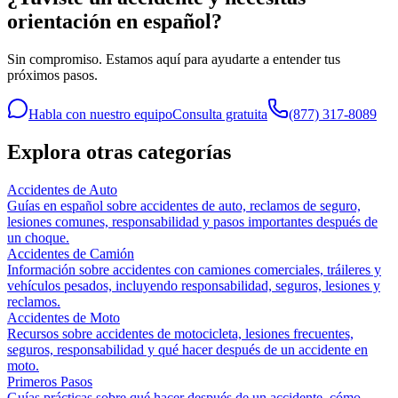
orientación en español?
Sin compromiso. Estamos aquí para ayudarte a entender tus
próximos pasos.
Habla con nuestro equipo
Consulta gratuita
(877) 317-8089
Explora otras categorías
Accidentes de Auto
Guías en español sobre accidentes de auto, reclamos de seguro,
lesiones comunes, responsabilidad y pasos importantes después de
un choque.
Accidentes de Camión
Información sobre accidentes con camiones comerciales, tráileres y
vehículos pesados, incluyendo responsabilidad, seguros, lesiones y
reclamos.
Accidentes de Moto
Recursos sobre accidentes de motocicleta, lesiones frecuentes,
seguros, responsabilidad y qué hacer después de un accidente en
moto.
Primeros Pasos
Guías prácticas sobre qué hacer después de un accidente, cómo