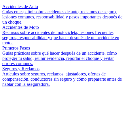
Accidentes de Auto
Guías en español sobre accidentes de auto, reclamos de seguro,
lesiones comunes, responsabilidad y pasos importantes después de
un choque.
Accidentes de Moto
Recursos sobre accidentes de motocicleta, lesiones frecuentes,
seguros, responsabilidad y qué hacer después de un accidente en
moto.
Primeros Pasos
Guías prácticas sobre qué hacer después de un accidente, cómo
proteger tu salud, reunir evidencia, reportar el choque y evitar
errores comunes.
Seguros y Reclamos
Artículos sobre seguros, reclamos, ajustadores, ofertas de
compensación, conductores sin seguro y cómo prepararte antes de
hablar con la aseguradora.