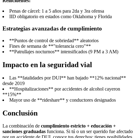
Reincidentes:
Penas de cárcel: 1 a 5 años para 2da y 3ra ofensa
IID obligatorio en estados como Oklahoma y Florida
Estrategias avanzadas de cumplimiento
**Puntos de control de sobriedad** aleatorios
Fines de semana de **"tolerancia cero"**
**Patrullajes nocturnos** intensificados (9 PM a 3 AM)
Impacto en la seguridad vial
Las **fatalidades por DUI** han bajado **12% nacional**
desde 2019
**Hospitalizaciones** por accidentes de alcohol cayeron
**15%**
Mayor uso de **rideshare** y conductores designados
Conclusión
La combinación de
cumplimiento estricto + educación +
sanciones graduadas
funciona. Si tú o un ser querido fue afectado
por un accidente de DUI, conoce tus derechos: tienes posibilidades