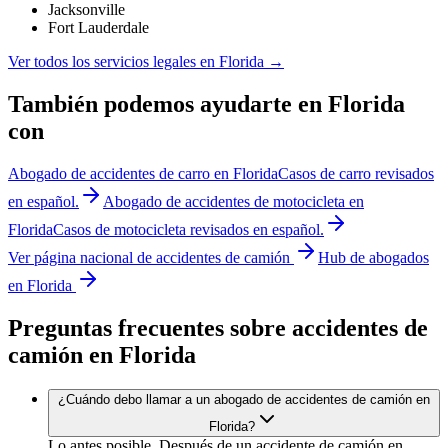
Jacksonville
Fort Lauderdale
Ver todos los servicios legales en
Florida
→
También podemos ayudarte en
Florida
con
Abogado de accidentes
de carro
en
Florida
Casos
de carro
revisados
en español.
Abogado de accidentes
de motocicleta
en
Florida
Casos
de motocicleta
revisados en español.
Ver página nacional de
accidentes de camión
Hub de abogados
en
Florida
Preguntas frecuentes sobre accidentes
de
camión
en
Florida
¿Cuándo debo llamar a un abogado de accidentes de camión en
Florida?
Lo antes posible. Después de un accidente de camión en