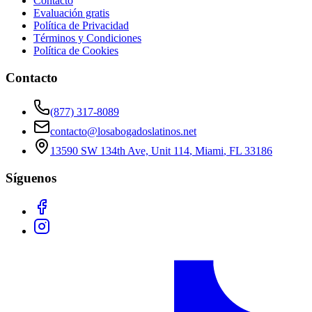
Contacto
Evaluación gratis
Política de Privacidad
Términos y Condiciones
Política de Cookies
Contacto
(877) 317-8089
contacto@losabogadoslatinos.net
13590 SW 134th Ave, Unit 114
,
Miami
,
FL
33186
Síguenos